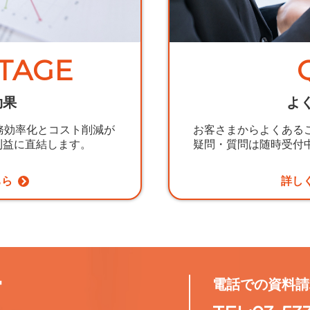
TAGE
効果
よ
務効率化とコスト削減が
お客さまからよくある
利益に直結します。
疑問・質問は随時受付
ちら
詳し
T
電話での資料請