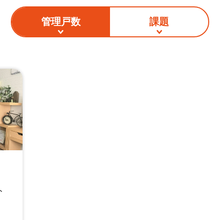
管理戸数
課題
ト