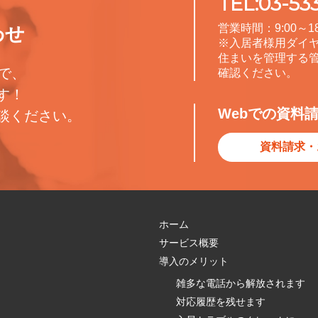
TEL:03-53
営業時間：9:00～1
わせ
※入居者様用ダイ
住まいを管理する
で、
確認ください。
す！
Webでの資料
談ください。
資料請求・
ホーム
サービス概要
導入のメリット
雑多な電話から解放されます
対応履歴を残せます