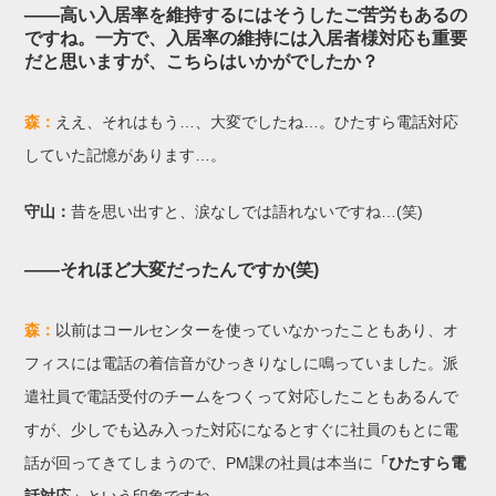
——高い入居率を維持するにはそうしたご苦労もあるの
ですね。一方で、入居率の維持には入居者様対応も重要
だと思いますが、こちらはいかがでしたか？
森：
ええ、それはもう…、大変でしたね…。ひたすら電話対応
していた記憶があります…。
守山：
昔を思い出すと、涙なしでは語れないですね…(笑)
――それほど大変だったんですか(笑)
森：
以前はコールセンターを使っていなかったこともあり、オ
フィスには電話の着信音がひっきりなしに鳴っていました。派
遣社員で電話受付のチームをつくって対応したこともあるんで
すが、少しでも込み入った対応になるとすぐに社員のもとに電
話が回ってきてしまうので、PM課の社員は本当に
「ひたすら電
話対応」
という印象ですね。