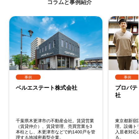
コラムと事例紹介
事例
事例
ベルエステート株式会社
プロパテ
社
千葉県木更津市の不動産会社。賃貸営業
東京都新宿区
（賃貸仲介）、賃貸管理、売買営業を3
理。設備ト
本柱とし、木更津市などで約1400戸を管
入居者対応
理する地域密着型企業。
る。