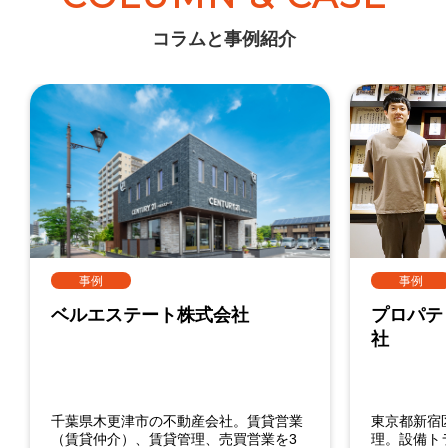
コラムと事例紹介
事例
事例
ベルエステート株式会社
プロパテ
社
千葉県木更津市の不動産会社。賃貸営業
東京都新宿区
（賃貸仲介）、賃貸管理、売買営業を3
理。設備ト