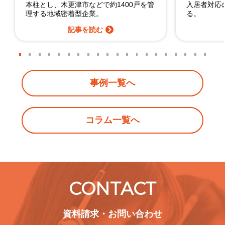
本柱とし、木更津市などで約1400戸を管
入居者対応
理する地域密着型企業。
る。
記事を読む
事例一覧へ
コラム一覧へ
CONTACT
資料請求・お問い合わせ