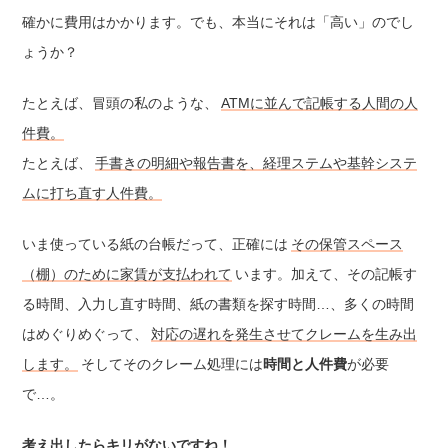
確かに費用はかかります。でも、本当にそれは「高い」のでし
ょうか？
たとえば、冒頭の私のような、
ATMに並んで記帳する人間の人
件費。
たとえば、
手書きの明細や報告書を、経理ステムや基幹システ
ムに打ち直す人件費。
いま使っている紙の台帳だって、正確には
その保管スペース
（棚）のために家賃が支払われて
います。加えて、その記帳す
る時間、入力し直す時間、紙の書類を探す時間…、多くの時間
はめぐりめぐって、
対応の遅れを発生させてクレームを生み出
します。
そしてそのクレーム処理には
時間と人件費
が必要
で…。
考え出したらキリがないですね！