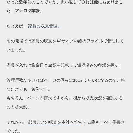
たった数年前のことですが、思い返してみれば
他にもありまし
た、アナログ業務。
たとえば、
家賃の収支管理。
前の職場では家賃の収支をA4サイズの
紙のファイル
で管理して
いました。
家賃が入れば集金日と金額を記載して領収済みの印鑑を押す。
管理戸数が多ければページの厚みは10cmくらいになるので、持
つだけでも一苦労です。
もちろん、ページが膨大ですから、後から収支状況を確認する
のも超大変。
それから、
部署ごとの収支を本社へ報告
する際もすべて手書き
でした。